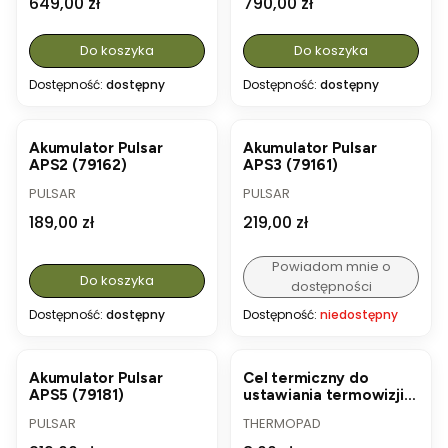
Cena
Cena
649,00 zł
790,00 zł
Do koszyka
Do koszyka
Dostępność:
dostępny
Dostępność:
dostępny
Akumulator Pulsar
Akumulator Pulsar
APS2 (79162)
APS3 (79161)
PRODUCENT
PRODUCENT
PULSAR
PULSAR
Cena
Cena
189,00 zł
219,00 zł
Powiadom mnie o
Do koszyka
dostępności
Dostępność:
dostępny
Dostępność:
niedostępny
Akumulator Pulsar
Cel termiczny do
APS5 (79181)
ustawiania termowizji
Thermopad - 1 szt.
PRODUCENT
PRODUCENT
PULSAR
THERMOPAD