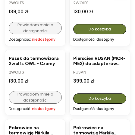
PRODUCENT
PRODUCENT
2WOLFS
2WOLFS
Cena
Cena
139,00 zł
130,00 zł
Powiadom mnie o
Do koszyka
dostępności
Dostępność:
niedostępny
Dostępność:
dostępny
Pasek do termowizora
Pierścień RUSAN (MCR-
2wolfs OWL - Czarny
M52) do adapterów
modułowych MAR
PRODUCENT
PRODUCENT
2WOLFS
RUSAN
Cena
Cena
130,00 zł
399,00 zł
Powiadom mnie o
Do koszyka
dostępności
Dostępność:
niedostępny
Dostępność:
dostępny
Pokrowiec na
Pokrowiec na
termowizję Härkila
termowizję Härkila