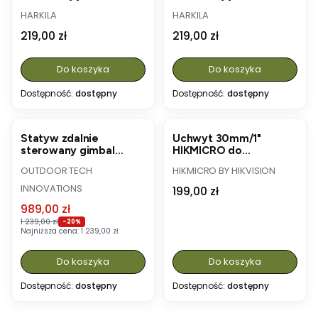
Spotter - AXIS
Spotter - Dark Willow
PRODUCENT
PRODUCENT
HARKILA
HARKILA
MSP®Forest Camo
Green
Cena
Cena
219,00 zł
219,00 zł
Do koszyka
Do koszyka
Dostępność:
dostępny
Dostępność:
dostępny
OKAZJA
Statyw zdalnie
Uchwyt 30mm/1"
sterowany gimbal
HIKMICRO do
samochodowy OWL
iluminatora
PRODUCENT
PRODUCENT
OUTDOOR TECH
HIKMICRO BY HIKVISION
Pro 365 do kamery
podczerwieni
termowizyjnej
INNOVATIONS
Cena
199,00 zł
Cena promocyjna
989,00 zł
1 239,00 zł
-20%
Najniższa cena:
1 239,00 zł
Do koszyka
Do koszyka
Dostępność:
dostępny
Dostępność:
dostępny