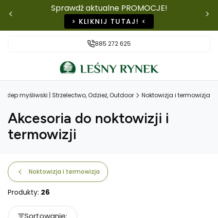
Sprawdź aktualne PROMOCJE!
> KLIKNIJ TUTAJ! <
885 272 625
 Sklep myśliwski | Strzelectwo, Odzież, Outdoor
Noktowizja i termowizja
Akcesoria do noktowizji i
termowizji
Noktowizja i termowizja
Produkty:
26
Lista produktów
Sortowanie: