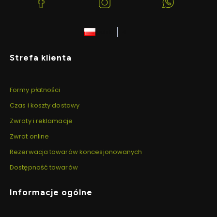
(Otwiera
(Otwiera
(Otwiera
się
się
się
w
w
w
polski
zł
nowej
nowej
nowej
karcie)
karcie)
karcie)
Linki w stopce
Strefa klienta
Formy płatności
Czas i koszty dostawy
Zwroty i reklamacje
Zwrot online
Rezerwacja towarów koncesjonowanych
Dostępność towarów
Informacje ogólne