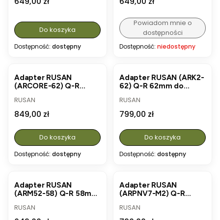
Cena
Cena
649,00 zł
649,00 zł
Powiadom mnie o
Do koszyka
dostępności
Dostępność:
dostępny
Dostępność:
niedostępny
Adapter RUSAN
Adapter RUSAN (ARK2-
(ARCORE-62) Q-R
62) Q-R 62mm do
62mm do nasadek
nasadek Pulsar
PRODUCENT
PRODUCENT
RUSAN
RUSAN
Pulsar Core
Krypton/Proton
Cena
Cena
849,00 zł
799,00 zł
Do koszyka
Do koszyka
Dostępność:
dostępny
Dostępność:
dostępny
Adapter RUSAN
Adapter RUSAN
(ARM52-58) Q-R 58mm
(ARPNV7-M2) Q-R
do nasadek z gwintem
PARD NV-007A do
PRODUCENT
PRODUCENT
RUSAN
RUSAN
M52x0.75
lunet Leica Magnus
gen.2