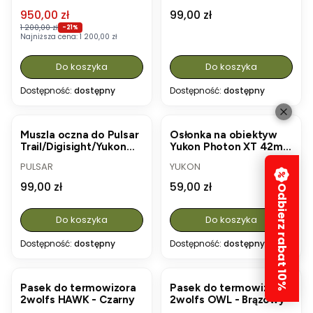
Cena promocyjna
Cena
950,00 zł
99,00 zł
1 200,00 zł
-21%
Najniższa cena:
1 200,00 zł
Do koszyka
Do koszyka
Dostępność:
dostępny
Dostępność:
dostępny
Muszla oczna do Pulsar
Osłonka na obiektyw
Trail/Digisight/Yukon
Yukon Photon XT 42mm
Sightline/Photon
(00.90286)
PRODUCENT
PRODUCENT
PULSAR
YUKON
(01.03079)
Cena
Cena
99,00 zł
59,00 zł
Odbierz rabat 10%
Do koszyka
Do koszyka
Dostępność:
dostępny
Dostępność:
dostępny
Pasek do termowizora
Pasek do termowizora
2wolfs HAWK - Czarny
2wolfs OWL - Brązowy