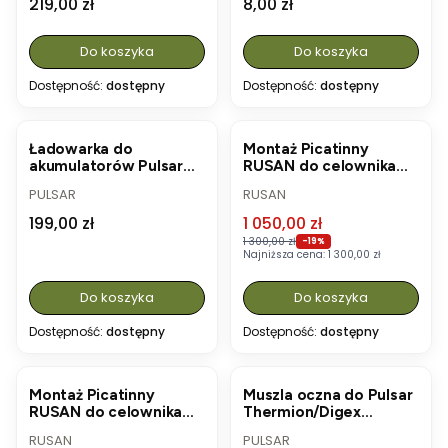
Cena
Cena
219,00 zł
8,00 zł
Do koszyka
Do koszyka
Dostępność:
dostępny
Dostępność:
dostępny
OKAZJA
Ładowarka do
Montaż Picatinny
akumulatorów Pulsar
RUSAN do celownika
APS2/APS3 (79165)
PARD NV-008 (Long
PRODUCENT
PRODUCENT
PULSAR
RUSAN
Action - LA)
Cena
Cena promocyjna
199,00 zł
1 050,00 zł
1 300,00 zł
-19%
Najniższa cena:
1 300,00 zł
Do koszyka
Do koszyka
Dostępność:
dostępny
Dostępność:
dostępny
OKAZJA
Montaż Picatinny
Muszla oczna do Pulsar
RUSAN do celownika
Thermion/Digex
PARD NV-008 (Short
(00.90466)
PRODUCENT
PRODUCENT
RUSAN
PULSAR
Action - SA)