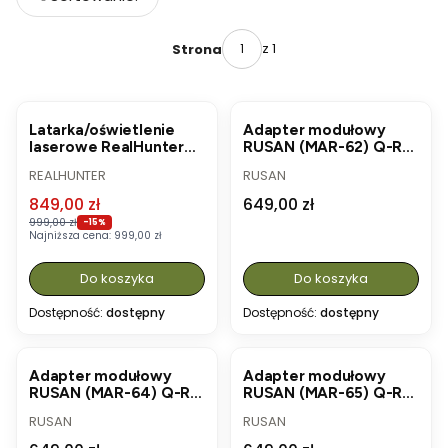
Domyślne
z 1
Strona
OKAZJA
Latarka/oświetlenie
Adapter modułowy
laserowe RealHunter
RUSAN (MAR-62) Q-R
ND50 Arctic - zielone
62mm do nasadek
PRODUCENT
PRODUCENT
REALHUNTER
RUSAN
światło
Cena promocyjna
Cena
849,00 zł
649,00 zł
999,00 zł
-15%
Najniższa cena:
999,00 zł
Do koszyka
Do koszyka
Dostępność:
dostępny
Dostępność:
dostępny
Adapter modułowy
Adapter modułowy
RUSAN (MAR-64) Q-R
RUSAN (MAR-65) Q-R
64mm do nasadek
65mm do nasadek
PRODUCENT
PRODUCENT
RUSAN
RUSAN