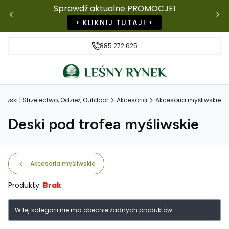
Sprawdź aktualne PROMOCJE!
> KLIKNIJ TUTAJ! <
885 272 625
iwski | Strzelectwo, Odzież, Outdoor
Akcesoria
Akcesoria myśliwskie
Deski pod trofea myśliwskie
Akcesoria myśliwskie
Produkty:
Brak
Lista produktów
W tej kategorii nie ma obecnie żadnych produktów