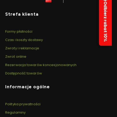
polski
zł
nowej
nowej
nowej
Odbierz rabat 10%
karcie)
karcie)
karcie)
Linki w stopce
Strefa klienta
Formy płatności
Czas i koszty dostawy
Zwroty i reklamacje
Zwrot online
Rezerwacja towarów koncesjonowanych
Dostępność towarów
Informacje ogólne
Polityka prywatności
Regulaminy