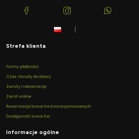
(Otwiera
(Otwiera
(Otwiera
się
się
się
w
w
w
polski
zł
nowej
nowej
nowej
karcie)
karcie)
karcie)
Linki w stopce
Strefa klienta
Formy płatności
Czas i koszty dostawy
Zwroty i reklamacje
Zwrot online
Rezerwacja towarów koncesjonowanych
Dostępność towarów
Informacje ogólne