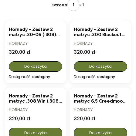
z 1
Strona
Hornady - Zestaw 2
Hornady - Zestaw 2
matryc .30-06 (.308)
matryc .300 Blackout
(#546340)
(.308) (#546349)
PRODUCENT
PRODUCENT
HORNADY
HORNADY
Cena
Cena
320,00 zł
320,00 zł
Do koszyka
Do koszyka
Dostępność:
dostępny
Dostępność:
dostępny
Hornady - Zestaw 2
Hornady - Zestaw 2
matryc .308 Win (.308)
matryc 6,5 Creedmoor
(#546358)
(.264) (#546289)
PRODUCENT
PRODUCENT
HORNADY
HORNADY
Cena
Cena
320,00 zł
320,00 zł
Do koszyka
Do koszyka