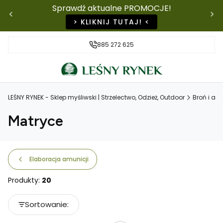
Sprawdź aktualne PROMOCJE!
> KLIKNIJ TUTAJ! <
885 272 625
LEŚNY RYNEK - Sklep myśliwski | Strzelectwo, Odzież, Outdoor
Broń i am
Matryce
Elaboracja amunicji
Produkty:
20
Lista produktów
Sortowanie:
Domyślne