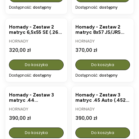
Dostępność:
dostępny
Dostępność:
dostępny
Hornady - Zestaw 2
Hornady - Zestaw 2
matryc 6,5x55 SE (.264)
matryc 8x57 JS/JRS
(#546282)
(.323) (#546382)
PRODUCENT
PRODUCENT
HORNADY
HORNADY
Cena
Cena
320,00 zł
370,00 zł
Do koszyka
Do koszyka
Dostępność:
dostępny
Dostępność:
dostępny
Hornady - Zestaw 3
Hornady - Zestaw 3
matryc .44
matryc .45 Auto (.452)
Magnum/Specjal (.430)
(#546554)
PRODUCENT
PRODUCENT
HORNADY
HORNADY
(#546548)
Cena
Cena
390,00 zł
390,00 zł
Do koszyka
Do koszyka