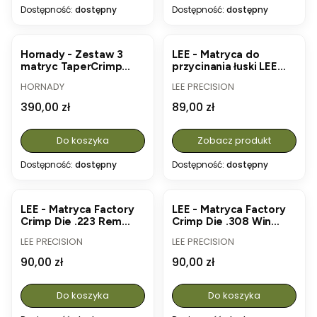
Dostępność:
dostępny
Dostępność:
dostępny
Hornady - Zestaw 3
LEE - Matryca do
matryc TaperCrimp
przycinania łuski LEE
9mm Luger/9x21mm
Quick Trim Die
PRODUCENT
PRODUCENT
HORNADY
LEE PRECISION
(.355) (#546516)
Cena
Cena
390,00 zł
89,00 zł
Do koszyka
Zobacz produkt
Dostępność:
dostępny
Dostępność:
dostępny
LEE - Matryca Factory
LEE - Matryca Factory
Crimp Die .223 Rem
Crimp Die .308 Win
(#90817)
(#90823)
PRODUCENT
PRODUCENT
LEE PRECISION
LEE PRECISION
Cena
Cena
90,00 zł
90,00 zł
Do koszyka
Do koszyka