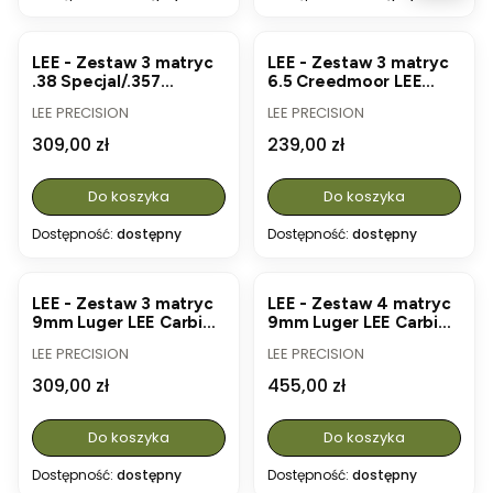
LEE - Zestaw 3 matryc
LEE - Zestaw 3 matryc
.38 Specjal/.357
6.5 Creedmoor LEE
Magnum LEE Carbide
PaceSetter Die Set
PRODUCENT
PRODUCENT
LEE PRECISION
LEE PRECISION
Die Set (#90510)
(#91821)
Cena
Cena
309,00 zł
239,00 zł
Do koszyka
Do koszyka
Dostępność:
dostępny
Dostępność:
dostępny
LEE - Zestaw 3 matryc
LEE - Zestaw 4 matryc
9mm Luger LEE Carbide
9mm Luger LEE Carbide
Die Set (#90509)
Deluxe Die Set
PRODUCENT
PRODUCENT
LEE PRECISION
LEE PRECISION
(#90963)
Cena
Cena
309,00 zł
455,00 zł
Do koszyka
Do koszyka
Dostępność:
dostępny
Dostępność:
dostępny