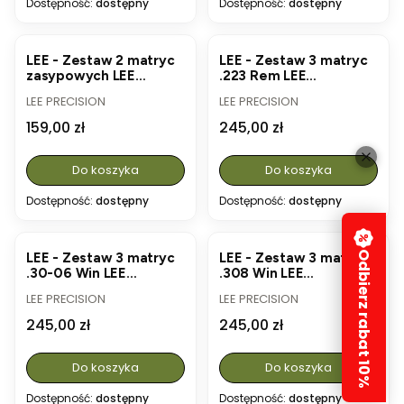
Dostępność:
dostępny
Dostępność:
dostępny
LEE - Zestaw 2 matryc
LEE - Zestaw 3 matryc
zasypowych LEE
.223 Rem LEE
Charging Die Kit
PaceSetter Die Set
PRODUCENT
PRODUCENT
LEE PRECISION
LEE PRECISION
(#90995)
(#90502)
Cena
Cena
159,00 zł
245,00 zł
Do koszyka
Do koszyka
Dostępność:
dostępny
Dostępność:
dostępny
Odbierz rabat 10%
LEE - Zestaw 3 matryc
LEE - Zestaw 3 matryc
.30-06 Win LEE
.308 Win LEE
PaceSetter Die Set
PaceSetter Die Set
PRODUCENT
PRODUCENT
LEE PRECISION
LEE PRECISION
(#90508)
(#90507)
Cena
Cena
245,00 zł
245,00 zł
Do koszyka
Do koszyka
Dostępność:
dostępny
Dostępność:
dostępny