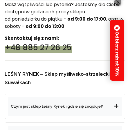
Masz wątpliwości lub pytania? Jesteśmy dla Ciebie
dostępni w godzinach pracy sklepu:
od poniedziałku do piątku -
od 9:00 do 17:00
, oraz w
soboty -
od 9:00 do 13:00
Odbierz rabat 10%
Skontaktuj się z nami:
+48 885 27 26 25
LEŚNY RYNEK – Sklep myśliwsko-strzelecki w
Suwałkach
Czym jest sklep Leśny Rynek i gdzie się znajduje?
Leśny Rynek
sklep myśliwsko-strzelecki
nieprzerwanie od 2013