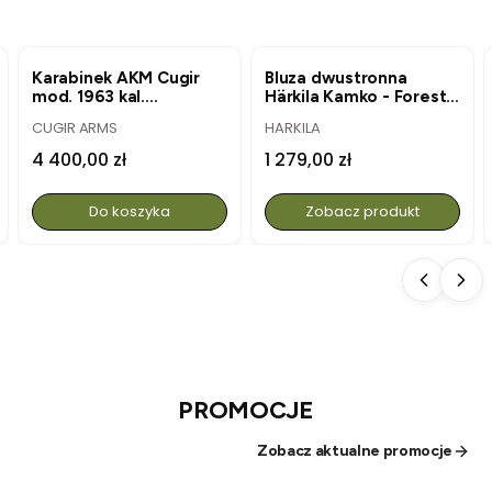
NOWOŚĆ
NOWOŚĆ
Karabinek AKM Cugir
Bluza dwustronna
mod. 1963 kal.
Härkila Kamko - Forest
7,62x39mm
Night/Rustique Clay
PRODUCENT
PRODUCENT
CUGIR ARMS
HARKILA
Cena
Cena
4 400,00 zł
1 279,00 zł
Do koszyka
Zobacz produkt
PROMOCJE
Zobacz aktualne promocje