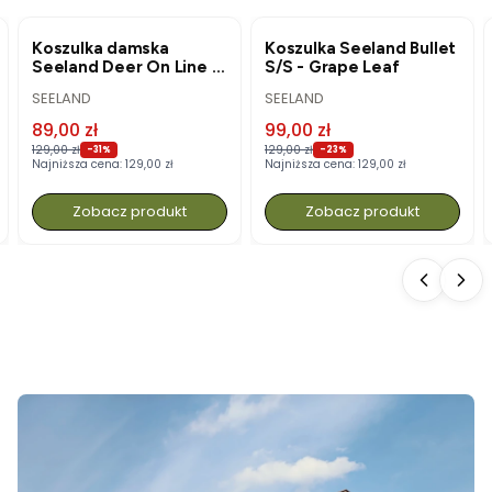
OKAZJA
OKAZJA
Koszulka damska
Koszulka Seeland Bullet
Seeland Deer On Line -
S/S - Grape Leaf
Military Olive
PRODUCENT
PRODUCENT
SEELAND
SEELAND
Cena promocyjna
Cena promocyjna
89,00 zł
99,00 zł
129,00 zł
129,00 zł
-31%
-23%
Najniższa cena:
129,00 zł
Najniższa cena:
129,00 zł
Zobacz produkt
Zobacz produkt