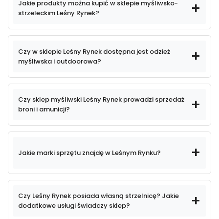
Jakie produkty można kupić w sklepie myśliwsko-
roku
strzeleckim Leśny Rynek?
Leśny Rynek
bardzo
szeroki asortyment towarów
Czy w sklepie Leśny Rynek dostępna jest odzież
naszej ofercie
myśliwska i outdoorowa?
odzieży myśliwskiej,
Czy sklep myśliwski Leśny Rynek prowadzi sprzedaż
outdoorowej
i obuwia
broni i amunicji?
Towary, które u nas zakupisz:
Leśny Rynek
- broń myśliwska, sportowa oraz amunicja,
- optyka myśliwską i sportowa (lornetki, lunety,
Jakie marki sprzętu znajdę w Leśnym Rynku?
kolimatory, noktowizja i termowizja),
- odzież myśliwska, taktyczna, outdoorowa,
największym sklepem branży myśliwskiej i
oraz specjalistyczne obuwie,
strzeleckiej w tej części Polski
sprawdzonych producentach
- akcesoria strzeleckie, wyposażenie do
Czy Leśny Rynek posiada własną strzelnicę? Jakie
polowań oraz sprzęt outdoorowy.
dodatkowe usługi świadczy sklep?
indywidualnym podejściem do