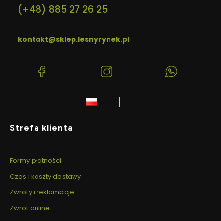
(+48) 885 27 26 25
9:00 - 17:00 (pon-pt), 9:00 - 13:00 (sob)
kontakt@sklep.lesnyrynek.pl
(Otwiera
(Otwiera
(Otwiera
się
się
się
w
w
w
polski
zł
nowej
nowej
nowej
karcie)
karcie)
karcie)
Linki w stopce
Strefa klienta
Formy płatności
Czas i koszty dostawy
Zwroty i reklamacje
Zwrot online