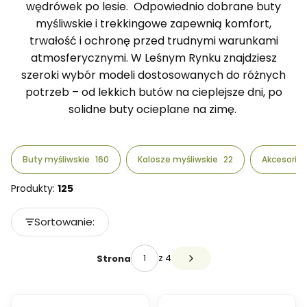
wędrówek po lesie. Odpowiednio dobrane buty
myśliwskie i trekkingowe zapewnią komfort,
trwałość i ochronę przed trudnymi warunkami
atmosferycznymi. W Leśnym Rynku znajdziesz
szeroki wybór modeli dostosowanych do różnych
potrzeb – od lekkich butów na cieplejsze dni, po
solidne buty ocieplane na zimę.
Buty myśliwskie
160
Kalosze myśliwskie
22
Akcesoria
Produkty:
125
Lista produktów
Sortowanie:
Domyślne
z 4
Strona
Następne produkty