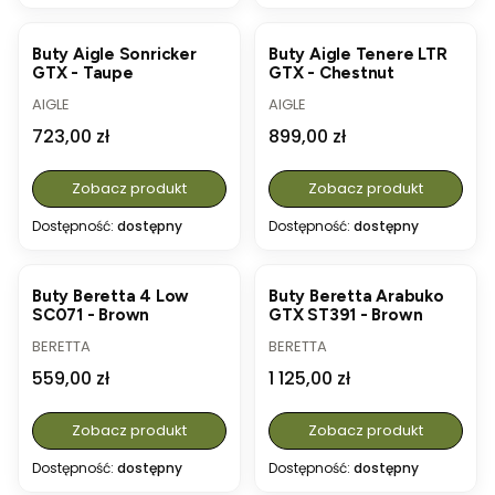
Buty Aigle Sonricker
Buty Aigle Tenere LTR
GTX - Taupe
GTX - Chestnut
PRODUCENT
PRODUCENT
AIGLE
AIGLE
Cena
Cena
723,00 zł
899,00 zł
Zobacz produkt
Zobacz produkt
Dostępność:
dostępny
Dostępność:
dostępny
BESTSELLER
Buty Beretta 4 Low
Buty Beretta Arabuko
SC071 - Brown
GTX ST391 - Brown
PRODUCENT
PRODUCENT
BERETTA
BERETTA
Cena
Cena
559,00 zł
1 125,00 zł
Zobacz produkt
Zobacz produkt
Dostępność:
dostępny
Dostępność:
dostępny