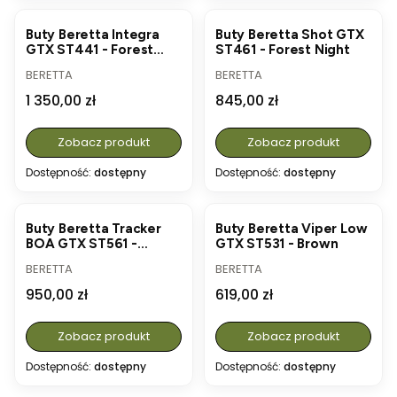
Buty Beretta Integra
Buty Beretta Shot GTX
GTX ST441 - Forest
ST461 - Forest Night
Night
PRODUCENT
PRODUCENT
BERETTA
BERETTA
Cena
Cena
1 350,00 zł
845,00 zł
Zobacz produkt
Zobacz produkt
Dostępność:
dostępny
Dostępność:
dostępny
Buty Beretta Tracker
Buty Beretta Viper Low
BOA GTX ST561 -
GTX ST531 - Brown
Military Green
PRODUCENT
PRODUCENT
BERETTA
BERETTA
Cena
Cena
950,00 zł
619,00 zł
Zobacz produkt
Zobacz produkt
Dostępność:
dostępny
Dostępność:
dostępny