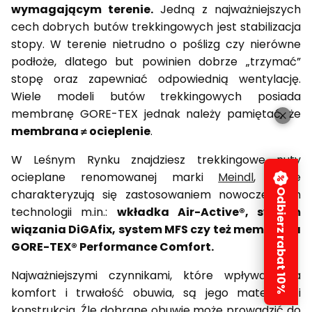
wymagającym terenie.
Jedną z najważniejszych
cech dobrych butów trekkingowych jest stabilizacja
stopy. W terenie nietrudno o poślizg czy nierówne
podłoże, dlatego but powinien dobrze „trzymać”
stopę oraz zapewniać odpowiednią wentylację.
Wiele modeli butów trekkingowych posiada
membranę GORE-TEX jednak należy pamiętać, że
membrana ≠ ocieplenie
.
W Leśnym Rynku znajdziesz trekkingowe nuty
ocieplane renomowanej marki
Meindl
, które
charakteryzują się zastosowaniem nowoczesnych
Odbierz rabat 10%
technologii m.in.:
wkładka Air-Active®, system
wiązania DiGAfix, system MFS czy też membrana
GORE-TEX® Performance Comfort.
Najważniejszymi czynnikami, które wpływają na
komfort i trwałość obuwia, są jego materiały i
konstrukcja. Źle dobrane obuwie może prowadzić do