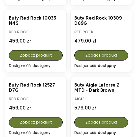
Buty Red Rock 10035
Buty Red Rock 10309
N4S
D69G
PRODUCENT
PRODUCENT
RED ROCK
RED ROCK
Cena
Cena
459,00 zł
479,00 zł
Zobacz produkt
Zobacz produkt
Dostępność:
dostępny
Dostępność:
dostępny
Buty Red Rock 12527
Buty Aigle Laforse 2
D7G
MTD - Dark Brown
PRODUCENT
PRODUCENT
RED ROCK
AIGLE
Cena
Cena
459,00 zł
579,00 zł
Zobacz produkt
Zobacz produkt
Dostępność:
dostępny
Dostępność:
dostępny