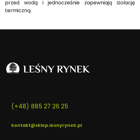
przed wodą i jednocześnie zapewniają izolację
termiczną.
Kontakt:
Adres:
LEŚNY RYNEK
ul. Gen. Mieczysława Mackiewicza 6
16-400 Suwałki
(+48) 885 27 26 25
9:00 - 17:00 (pon-pt), 9:00 - 13:00 (sob)
kontakt@sklep.lesnyrynek.pl