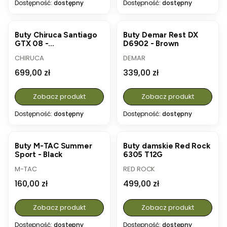
Dostępność:
dostępny
Dostępność:
dostępny
Buty Chiruca Santiago
Buty Demar Rest DX
GTX 08 -
D6902 - Brown
Brown/Orange
PRODUCENT
PRODUCENT
CHIRUCA
DEMAR
Cena
Cena
699,00 zł
339,00 zł
Zobacz produkt
Zobacz produkt
Dostępność:
dostępny
Dostępność:
dostępny
Buty M-TAC Summer
Buty damskie Red Rock
Sport - Black
6305 T12G
PRODUCENT
PRODUCENT
M-TAC
RED ROCK
Cena
Cena
160,00 zł
499,00 zł
Zobacz produkt
Zobacz produkt
Dostępność:
dostępny
Dostępność:
dostępny