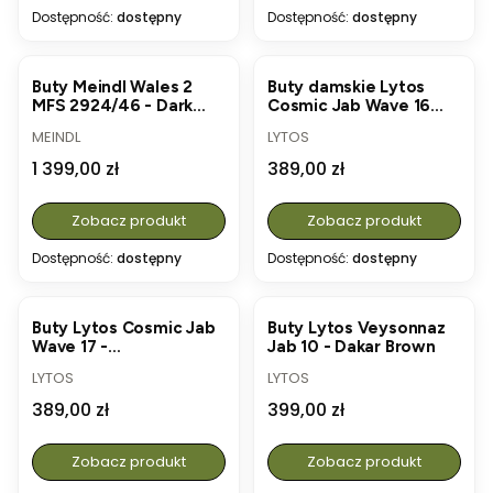
Dostępność:
dostępny
Dostępność:
dostępny
Buty Meindl Wales 2
Buty damskie Lytos
MFS 2924/46 - Dark
Cosmic Jab Wave 16
Brown
Lady - Taupe/Orange
PRODUCENT
PRODUCENT
MEINDL
LYTOS
Cena
Cena
1 399,00 zł
389,00 zł
Zobacz produkt
Zobacz produkt
Dostępność:
dostępny
Dostępność:
dostępny
Buty Lytos Cosmic Jab
Buty Lytos Veysonnaz
Wave 17 -
Jab 10 - Dakar Brown
Brown/Orange
PRODUCENT
PRODUCENT
LYTOS
LYTOS
Cena
Cena
389,00 zł
399,00 zł
Zobacz produkt
Zobacz produkt