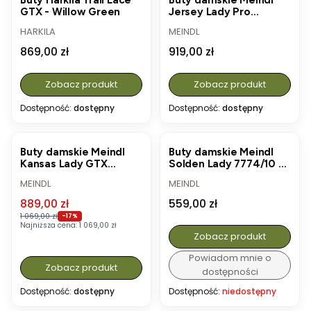
Buty Härkila Trail Lace
Buty damskie Meindl
GTX - Willow Green
Jersey Lady Pro
2833/10 - Brown
PRODUCENT
PRODUCENT
HARKILA
MEINDL
Cena
Cena
869,00 zł
919,00 zł
Zobacz produkt
Zobacz produkt
Dostępność:
dostępny
Dostępność:
dostępny
OKAZJA
Buty damskie Meindl
Buty damskie Meindl
Kansas Lady GTX
Solden Lady 7774/10 -
2891/15 - Old Loden
Brown
PRODUCENT
PRODUCENT
MEINDL
MEINDL
Cena promocyjna
Cena
889,00 zł
559,00 zł
1 069,00 zł
-17%
Najniższa cena:
1 069,00 zł
Zobacz produkt
Powiadom mnie o
Zobacz produkt
dostępności
Dostępność:
dostępny
Dostępność:
niedostępny