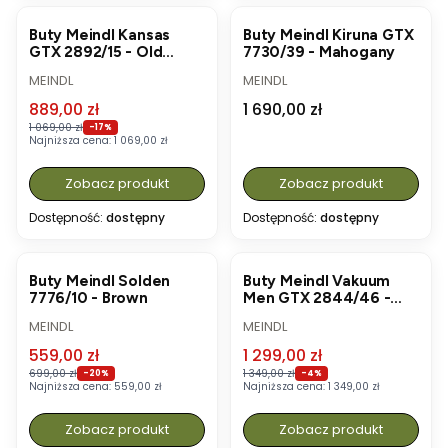
OKAZJA
Buty Meindl Kansas
Buty Meindl Kiruna GTX
GTX 2892/15 - Old
7730/39 - Mahogany
Loden
PRODUCENT
PRODUCENT
MEINDL
MEINDL
Cena promocyjna
Cena
889,00 zł
1 690,00 zł
1 069,00 zł
-17%
Najniższa cena:
1 069,00 zł
Zobacz produkt
Zobacz produkt
Dostępność:
dostępny
Dostępność:
dostępny
OKAZJA
OKAZJA
Buty Meindl Solden
Buty Meindl Vakuum
7776/10 - Brown
Men GTX 2844/46 -
Dark Brown
PRODUCENT
PRODUCENT
MEINDL
MEINDL
Cena promocyjna
Cena promocyjna
559,00 zł
1 299,00 zł
699,00 zł
1 349,00 zł
-20%
-4%
Najniższa cena:
559,00 zł
Najniższa cena:
1 349,00 zł
Zobacz produkt
Zobacz produkt