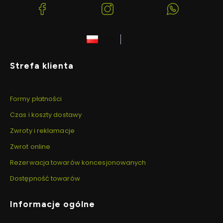
(Otwiera
(Otwiera
(Otwiera
się
się
się
w
w
w
polski
zł
nowej
nowej
nowej
karcie)
karcie)
karcie)
Linki w stopce
Strefa klienta
Formy płatności
Czas i koszty dostawy
Zwroty i reklamacje
Zwrot online
Rezerwacja towarów koncesjonowanych
Dostępność towarów
Informacje ogólne