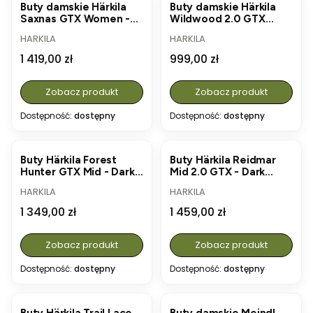
Buty damskie Härkila
Buty damskie Härkila
Saxnas GTX Women -
Wildwood 2.0 GTX
Willow Green
Women - Mid Brown
PRODUCENT
PRODUCENT
HARKILA
HARKILA
Cena
Cena
1 419,00 zł
999,00 zł
Zobacz produkt
Zobacz produkt
Dostępność:
dostępny
Dostępność:
dostępny
Buty Härkila Forest
Buty Härkila Reidmar
Hunter GTX Mid - Dark
Mid 2.0 GTX - Dark
Brown
Brown
PRODUCENT
PRODUCENT
HARKILA
HARKILA
Cena
Cena
1 349,00 zł
1 459,00 zł
Zobacz produkt
Zobacz produkt
Dostępność:
dostępny
Dostępność:
dostępny