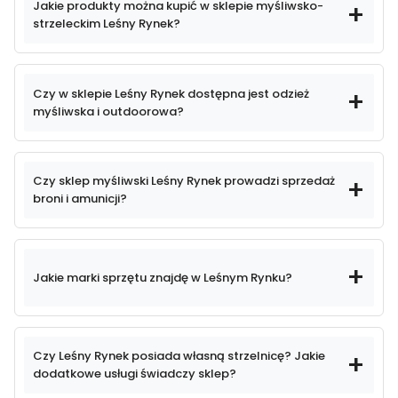
Jakie produkty można kupić w sklepie myśliwsko-
roku
strzeleckim Leśny Rynek?
Leśny Rynek
bardzo
szeroki asortyment towarów
Czy w sklepie Leśny Rynek dostępna jest odzież
naszej ofercie
myśliwska i outdoorowa?
odzieży myśliwskiej,
Czy sklep myśliwski Leśny Rynek prowadzi sprzedaż
outdoorowej
i obuwia
broni i amunicji?
Towary, które u nas zakupisz:
Leśny Rynek
- broń myśliwska, sportowa oraz amunicja,
- optyka myśliwską i sportowa (lornetki, lunety,
Jakie marki sprzętu znajdę w Leśnym Rynku?
kolimatory, noktowizja i termowizja),
- odzież myśliwska, taktyczna, outdoorowa,
największym sklepem branży myśliwskiej i
oraz specjalistyczne obuwie,
strzeleckiej w tej części Polski
sprawdzonych producentach
- akcesoria strzeleckie, wyposażenie do
Czy Leśny Rynek posiada własną strzelnicę? Jakie
polowań oraz sprzęt outdoorowy.
dodatkowe usługi świadczy sklep?
indywidualnym podejściem do