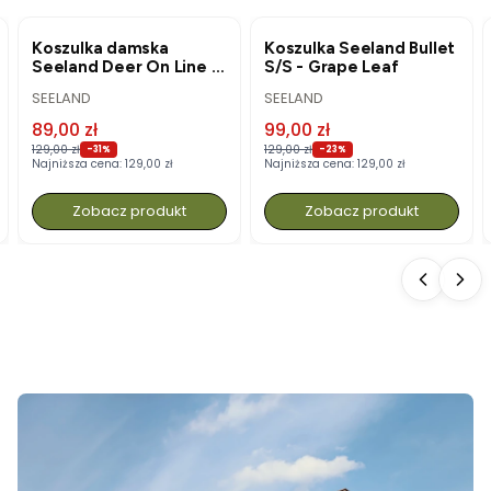
OKAZJA
OKAZJA
Koszulka damska
Koszulka Seeland Bullet
Seeland Deer On Line -
S/S - Grape Leaf
Military Olive
PRODUCENT
PRODUCENT
SEELAND
SEELAND
Cena promocyjna
Cena promocyjna
89,00 zł
99,00 zł
129,00 zł
129,00 zł
-31%
-23%
Najniższa cena:
129,00 zł
Najniższa cena:
129,00 zł
Zobacz produkt
Zobacz produkt