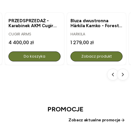
NOWOŚĆ
NOWOŚĆ
PRZEDSPRZEDAŻ -
Bluza dwustronna
Karabinek AKM Cugir
Härkila Kamko - Forest
kal.7,62x39mm - nowa
Night/Rustique Clay
PRODUCENT
PRODUCENT
CUGIR ARMS
HARKILA
produkcja, pełen
zestaw
Cena
Cena
4 400,00 zł
1 279,00 zł
Do koszyka
Zobacz produkt
PROMOCJE
Zobacz aktualne promocje