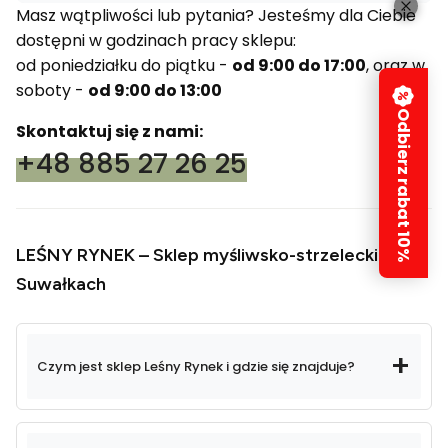
Masz wątpliwości lub pytania? Jesteśmy dla Ciebie
dostępni w godzinach pracy sklepu:
od poniedziałku do piątku -
od 9:00 do 17:00
, oraz w
soboty -
od 9:00 do 13:00
Odbierz rabat 10%
Skontaktuj się z nami:
+48 885 27 26 25
LEŚNY RYNEK – Sklep myśliwsko-strzelecki w
Suwałkach
Czym jest sklep Leśny Rynek i gdzie się znajduje?
Leśny Rynek
sklep myśliwsko-strzelecki
nieprzerwanie od 2013