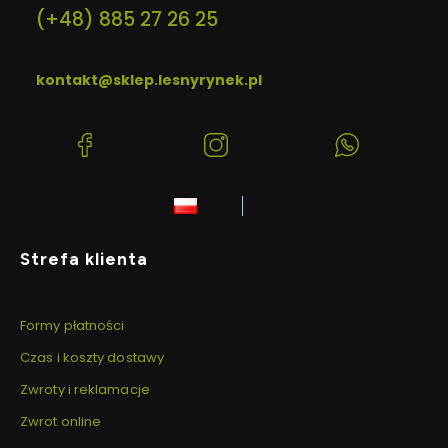
(+48) 885 27 26 25
9:00 - 17:00 (pon-pt), 9:00 - 13:00 (sob)
kontakt@sklep.lesnyrynek.pl
(Otwiera
(Otwiera
(Otwiera
się
się
się
w
w
w
polski
zł
nowej
nowej
nowej
karcie)
karcie)
karcie)
Linki w stopce
Strefa klienta
Formy płatności
Czas i koszty dostawy
Zwroty i reklamacje
Zwrot online