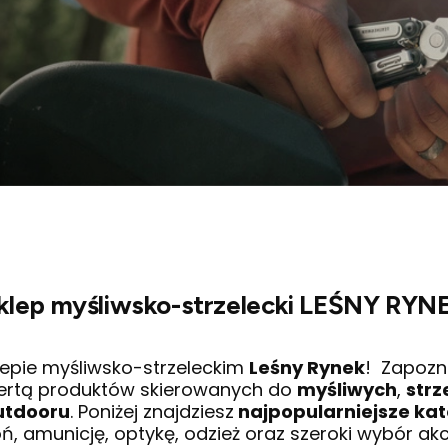
klep myśliwsko-strzelecki LEŚNY RYN
epie myśliwsko-strzeleckim
Leśny Rynek
! Zapozna
ertą produktów skierowanych do
myśliwych
,
strz
utdooru
. Poniżej znajdziesz
najpopularniejsze kat
oń, amunicję, optykę, odzież oraz szeroki wybór ak