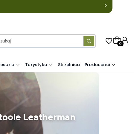
Produkty
Wyczyść
Szukaj
esoria
Turystyka
Strzelnica
Producenci
toole Leatherman