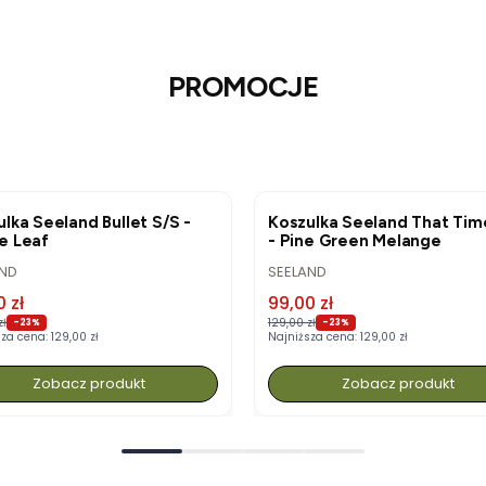
PROMOCJE
ZJA
OKAZJA
lka Seeland Bullet S/S -
Koszulka Seeland That Tim
e Leaf
- Pine Green Melange
UCENT
PRODUCENT
AND
SEELAND
 promocyjna
Cena promocyjna
 zł
99,00 zł
zł
129,00 zł
-23%
-23%
sza cena:
129,00 zł
Najniższa cena:
129,00 zł
Zobacz produkt
Zobacz produkt