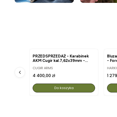
NOWOŚĆ
NO
lna Pixfra
PRZEDSPRZEDAŻ - Karabinek
Bluz
AKM Cugir kal.7,62x39mm -
- For
nowa produkcja, pełen zestaw
PRODUCENT
PROD
CUGIR ARMS
HARKI
Cena
Cen
4 400,00 zł
1 279
Do koszyka