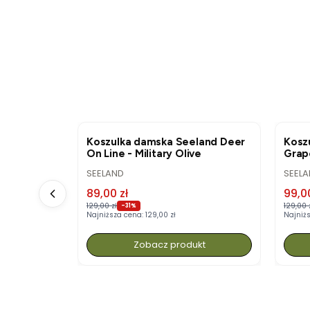
OKAZJA
OKA
Stalker
Koszulka damska Seeland Deer
Koszu
est Camo
On Line - Military Olive
Grap
PRODUCENT
PROD
SEELAND
SEEL
Cena promocyjna
Cena
89,00 zł
99,00
129,00 zł
129,00 
-31%
Najniższa cena:
129,00 zł
Najniż
kt
Zobacz produkt