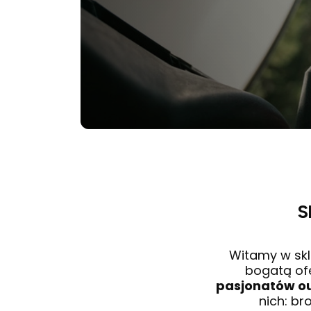
S
Witamy w skl
bogatą of
pasjonatów o
nich: br