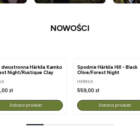
NOWOŚCI
WOŚĆ
NOWOŚĆ
a dwustronna Härkila Kamko
Spodnie Härkila Hill - Black
est Night/Rustique Clay
Olive/Forest Night
UCENT
PRODUCENT
LA
HARKILA
a
Cena
,00 zł
559,00 zł
Zobacz produkt
Zobacz produkt