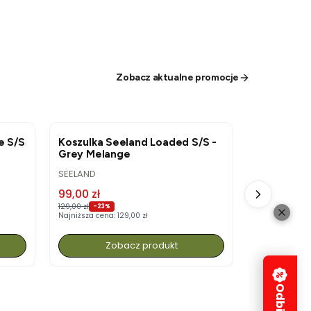
Zobacz aktualne promocje
OKAZJA
OKAZJA
e S/S
Koszulka Seeland Loaded S/S -
Kamizelka 
Grey Melange
Willow Gr
PRODUCENT
PRODUCENT
SEELAND
HARKILA
Cena promocyjna
Cena pro
99,00 zł
629,00 zł
129,00 zł
809,00 zł
-23%
-22
Najniższa cena:
129,00 zł
Najniższa cena
Zobacz produkt
Z