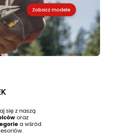
Zobacz modele
EK
j się z naszą
elców
oraz
egorie
a wśród
cesoriów.