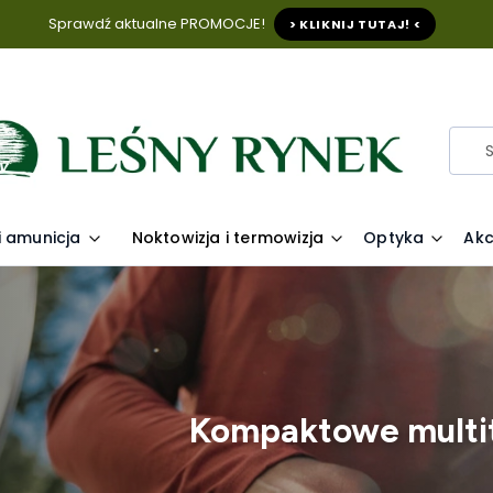
Sprawdź aktualne PROMOCJE!
> KLIKNIJ TUTAJ! <
i amunicja
Noktowizja i termowizja
Optyka
Akc
Kompaktowe multi