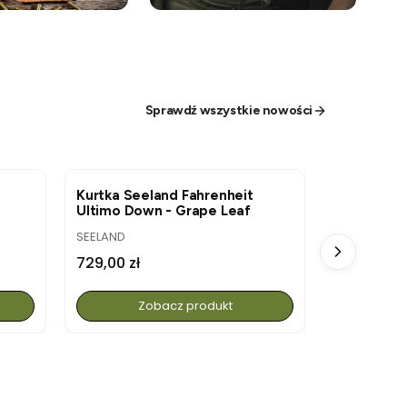
Sprawdź wszystkie nowości
NOWOŚĆ
NOWOŚĆ
Kurtka Seeland Fahrenheit
Czapka Här
Ultimo Down - Grape Leaf
Blaze Camo
MSP®CE O
PRODUCENT
PRODUCENT
SEELAND
HARKILA
Cena
Cena
729,00 zł
369,00 zł
Zobacz produkt
Z