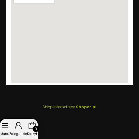
Sklep internetowy
Shoper.pl
Produkty w koszyku: 0. Zobacz szczegóły
Menu
Zaloguj się
Koszyk