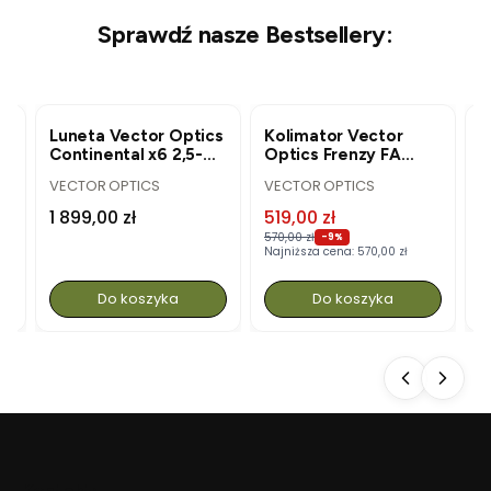
Sprawdź nasze Bestsellery:
R
BESTSELLER
OKAZJA
BESTSELLER
a
Luneta Vector Optics
Kolimator Vector
K
Continental x6 2,5-
Optics Frenzy FA
O
15x56i Fiber - SFP -
1x17x21 - MGT - SCRD-
1
PRODUCENT
PRODUCENT
P
VECTOR OPTICS
VECTOR OPTICS
V
G4 - SCOM-47
73
S
Cena
Cena promocyjna
C
1 899,00 zł
519,00 zł
5
570,00 zł
57
-9%
Najniższa cena:
570,00 zł
Na
Do koszyka
Do koszyka