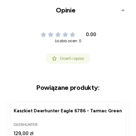
Opinie
0.00
Liczba ocen: 0
Oceń i opisz
Powiązane produkty:
Kaszkiet Deerhunter Eagle 6786 - Tarmac Green
B
G
PRODUCENT
P
DEERHUNTER
D
Cena
C
129,00 zł
3