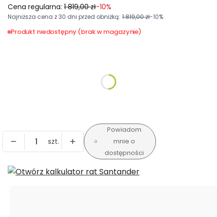
Cena regularna:
1 819,00 zł
-10%
Najniższa cena z 30 dni przed obniżką:
1 819,00 zł
-10%
Produkt niedostępny (brak w magazynie)
Wybierz wariant produktu:
Poszczególne warianty mogą różnić się ceną
*
Rozmiar
Wybierz
Powiadom
szt.
mnie o
dostępności