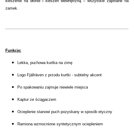
kieszenie na dłonie i kieszeń wewnętrzną – wszystkie zapinane na
zamek.
Funkcje:
Lekka, puchowa kurtka na zimę
Logo Fjällräven z przodu kurtki - subtelny akcent
Po spakowaniu zajmuje niewiele miejsca
Kaptur ze ściągaczem
Ocieplenie stanowi puch pozyskany w sposób etyczny
Ramiona wzmocnione syntetycznym ociepleniem