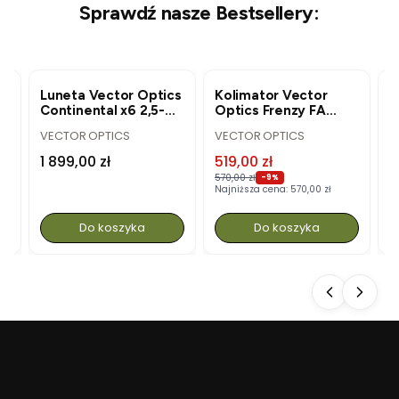
Sprawdź nasze Bestsellery:
R
BESTSELLER
OKAZJA
BESTSELLER
a
Luneta Vector Optics
Kolimator Vector
K
Continental x6 2,5-
Optics Frenzy FA
O
15x56i Fiber - SFP -
1x17x21 - MGT - SCRD-
1
PRODUCENT
PRODUCENT
P
VECTOR OPTICS
VECTOR OPTICS
V
G4 - SCOM-47
73
S
Cena
Cena promocyjna
C
1 899,00 zł
519,00 zł
5
570,00 zł
57
-9%
Najniższa cena:
570,00 zł
Na
Do koszyka
Do koszyka
Kontakt: